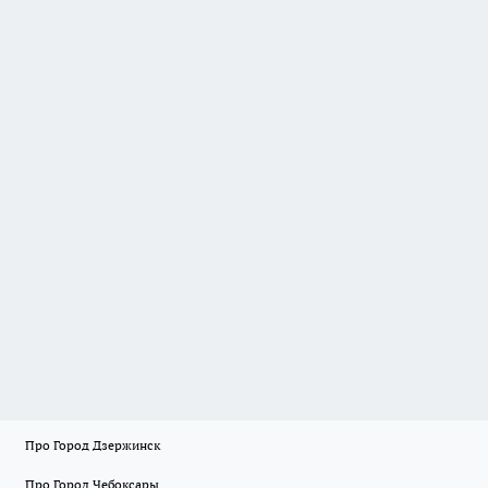
Про Город Дзержинск
Про Город Чебоксары