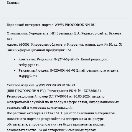
Главная
Городской интернет-портал WWW.PROGORODNN.RU
О компании: Учредитель: ИП Звеняцкая Е.А. Редактор сайта: Бакаева
Ю.Г.
Адрес: 610001, Кировская область, г. Киров, ул. Азина, дом № 80, кв. 31
Знак информационной продукции: 16+
Контакты: Редакция: 8-927-669-90-87 Email редакции:
red@pg52.ru
Рекламный отдел: 8-920-004-61-95 Email рекламного отдела:
st@pg52.ru
Сетевое издание WWW.PROGORODNN.RU
(ВВВ.ПРОГОРОДНН.РУ). Регистрация РКН: №: 7378360181.
Регистрационный номер ЭЛ 77-90994 от 10.03.2026., выдано
Федеральной службой по надзору в сфере связи, информационных
технологий и массовых коммуникаций.
Возрастная категория сайта 16+. При использовании материалов
новостного портала progorodnn.ru гиперссылка на ресурс
обязательна
,
в противном случае будут применены нормы
законодательства РФ об авторских и смежных правах.