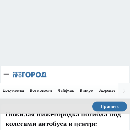
Документы
Все новости
Лайфхак
В мире
Здоровье
Зака
Принять
Пожилая нижегородка погибла под
колесами автобуса в центре