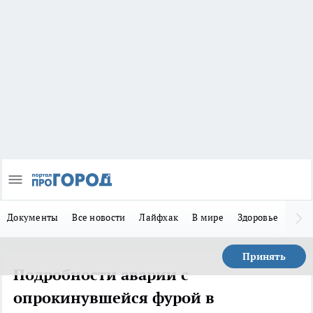
Документы
Все новости
Лайфхак
В мире
Здоровье
Зака
Принять
Подробности аварии с
опрокинувшейся фурой в