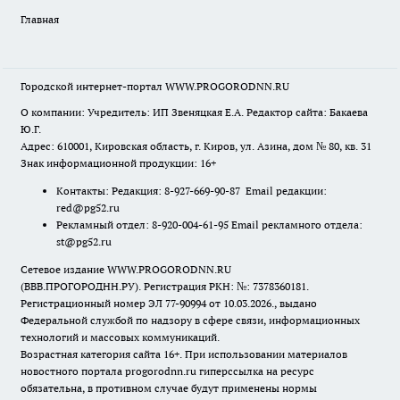
Главная
Городской интернет-портал WWW.PROGORODNN.RU
О компании: Учредитель: ИП Звеняцкая Е.А. Редактор сайта: Бакаева
Ю.Г.
Адрес: 610001, Кировская область, г. Киров, ул. Азина, дом № 80, кв. 31
Знак информационной продукции: 16+
Контакты: Редакция: 8-927-669-90-87 Email редакции:
red@pg52.ru
Рекламный отдел: 8-920-004-61-95 Email рекламного отдела:
st@pg52.ru
Сетевое издание WWW.PROGORODNN.RU
(ВВВ.ПРОГОРОДНН.РУ). Регистрация РКН: №: 7378360181.
Регистрационный номер ЭЛ 77-90994 от 10.03.2026., выдано
Федеральной службой по надзору в сфере связи, информационных
технологий и массовых коммуникаций.
Возрастная категория сайта 16+. При использовании материалов
новостного портала progorodnn.ru гиперссылка на ресурс
обязательна
,
в противном случае будут применены нормы