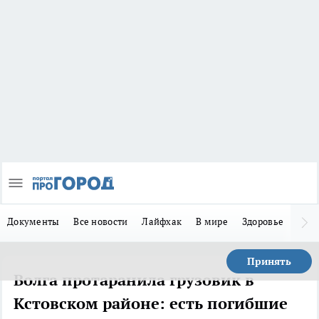
Документы
Все новости
Лайфхак
В мире
Здоровье
Зака
Принять
Волга протаранила грузовик в
Кстовском районе: есть погибшие