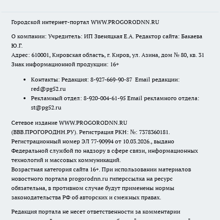
Городской интернет-портал WWW.PROGORODNN.RU
О компании: Учредитель: ИП Звеняцкая Е.А. Редактор сайта: Бакаева
Ю.Г.
Адрес: 610001, Кировская область, г. Киров, ул. Азина, дом № 80, кв. 31
Знак информационной продукции: 16+
Контакты: Редакция: 8-927-669-90-87 Email редакции:
red@pg52.ru
Рекламный отдел: 8-920-004-61-95 Email рекламного отдела:
st@pg52.ru
Сетевое издание WWW.PROGORODNN.RU
(ВВВ.ПРОГОРОДНН.РУ). Регистрация РКН: №: 7378360181.
Регистрационный номер ЭЛ 77-90994 от 10.03.2026., выдано
Федеральной службой по надзору в сфере связи, информационных
технологий и массовых коммуникаций.
Возрастная категория сайта 16+. При использовании материалов
новостного портала progorodnn.ru гиперссылка на ресурс
обязательна
,
в противном случае будут применены нормы
законодательства РФ об авторских и смежных правах.
Редакция портала не несет ответственности за комментарии