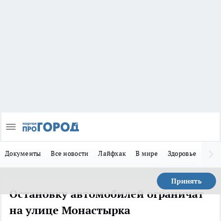
Документы
Все новости
Лайфхак
В мире
Здоровье
Зака
Принять
Остановку автомобилей ограничат
на улице Монастырка