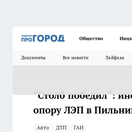
Общество
Инц
Документы
Все новости
Лайфхак
"Столб победил": ин
опору ЛЭП в Пильни
Авто
ДТП
ГАИ