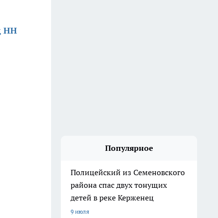
д НН
Популярное
Полицейский из Семеновского
района спас двух тонущих
детей в реке Керженец
9 июля