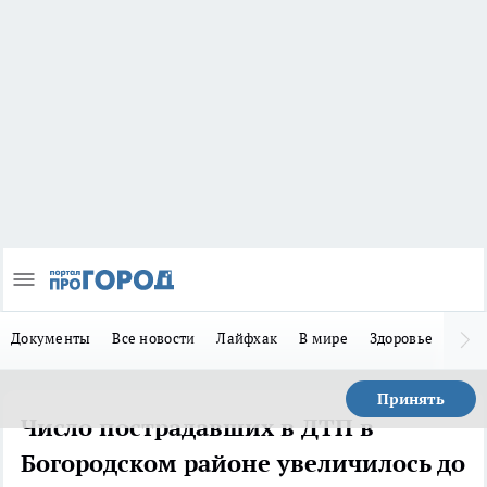
Документы
Все новости
Лайфхак
В мире
Здоровье
Зака
Принять
Число пострадавших в ДТП в
Богородском районе увеличилось до