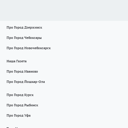
Про Город Дзержинск
Про Город Чебоксары
Про Город Новочебоксарск
Наша Газета
Про Город Иваново
Про Город Йошкар-Ола
Про Город Курск
Про Город Рыбинск
Про Город Уфа