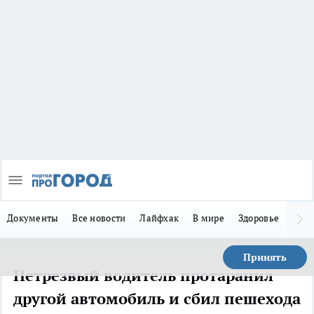
Документы
Все новости
Лайфхак
В мире
Здоровье
Зака
Принять
Нетрезвый водитель протаранил
другой автомобиль и сбил пешехода