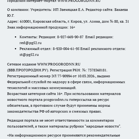
Городской интернет-портал WWW.PROGORODNN.RU
О компании: Учредитель: ИП Звеняцкая Е.А. Редактор сайта: Бакаева
Ю.Г.
Адрес: 610001, Кировская область, г. Киров, ул. Азина, дом № 80, кв. 31
Знак информационной продукции: 16+
Контакты: Редакция: 8-927-669-90-87 Email редакции:
red@pg52.ru
Рекламный отдел: 8-920-004-61-95 Email рекламного отдела:
st@pg52.ru
Сетевое издание WWW.PROGORODNN.RU
(ВВВ.ПРОГОРОДНН.РУ). Регистрация РКН: №: 7378360181.
Регистрационный номер ЭЛ 77-90994 от 10.03.2026., выдано
Федеральной службой по надзору в сфере связи, информационных
технологий и массовых коммуникаций.
Возрастная категория сайта 16+. При использовании материалов
новостного портала progorodnn.ru гиперссылка на ресурс
обязательна
,
в противном случае будут применены нормы
законодательства РФ об авторских и смежных правах.
Редакция портала не несет ответственности за комментарии
пользователей, а также материалы рубрики "народные новости".
«На информационном ресурсе применяются рекомендательные