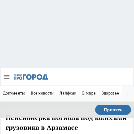
Документы
Все новости
Лайфхак
В мире
Здоровье
Зака
Принять
Пенсионерка погибла под колесами
грузовика в Арзамасе