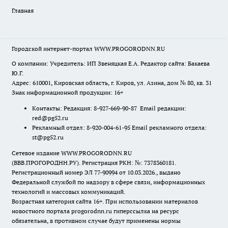
Главная
Городской интернет-портал WWW.PROGORODNN.RU
О компании: Учредитель: ИП Звеняцкая Е.А. Редактор сайта: Бакаева
Ю.Г.
Адрес: 610001, Кировская область, г. Киров, ул. Азина, дом № 80, кв. 31
Знак информационной продукции: 16+
Контакты: Редакция: 8-927-669-90-87 Email редакции:
red@pg52.ru
Рекламный отдел: 8-920-004-61-95 Email рекламного отдела:
st@pg52.ru
Сетевое издание WWW.PROGORODNN.RU
(ВВВ.ПРОГОРОДНН.РУ). Регистрация РКН: №: 7378360181.
Регистрационный номер ЭЛ 77-90994 от 10.03.2026., выдано
Федеральной службой по надзору в сфере связи, информационных
технологий и массовых коммуникаций.
Возрастная категория сайта 16+. При использовании материалов
новостного портала progorodnn.ru гиперссылка на ресурс
обязательна
,
в противном случае будут применены нормы