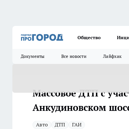
Общество
Инц
Документы
Все новости
Лайфхак
Массовое ДТП с уча
Анкудиновском шос
Авто
ДТП
ГАИ