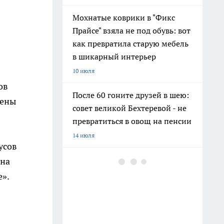
Мохнатые коврики в "Фикс
Прайсе" взяла не под обувь: вот
как превратила старую мебель
в шикарный интерьер
10 июля
ов
После 60 гоните друзей в шею:
лены
совет великой Бехтеревой - не
превратиться в овощ на пенсии
14 июля
усов
Шоколад, достойный короны:
 на
любимый десерт Елизаветы II
е».
по простому рецепту из
Букингемского дворца
16 июля