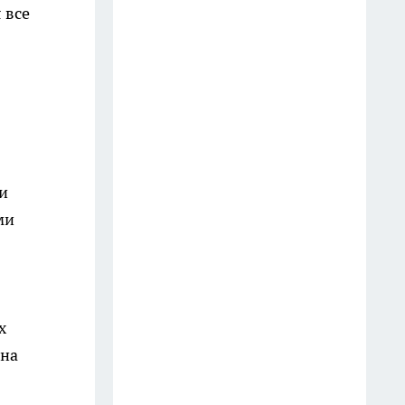
 все
14 июля
Последствия атаки БПЛА в
Кстове, инцидент в
дзержинском баре и
загрязнение воздуха в Нижнем
Новгороде
16 июля
и
ми
Варенье из крыжовника
больше не кручу: делаю
грузинское ткемали со
специями - даже друг из
Грузии одобрил
х
13 июля
ена
Туалет пахнет как дорогой