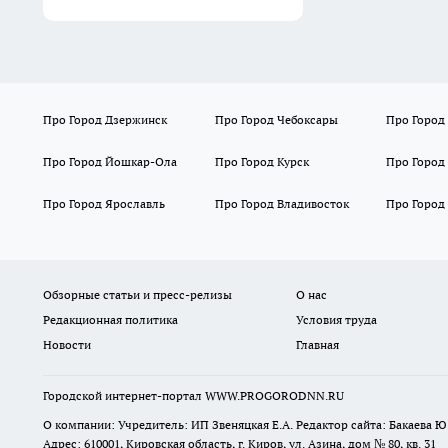
Про Город Дзержинск
Про Город Чебоксары
Про Город
Про Город Йошкар-Ола
Про Город Курск
Про Город
Про Город Ярославль
Про Город Владивосток
Про Город
Обзорные статьи и пресс-релизы
О нас
Редакционная политика
Условия труда
Новости
Главная
Городской интернет-портал WWW.PROGORODNN.RU
О компании: Учредитель: ИП Звеняцкая Е.А. Редактор сайта: Бакаева Ю.
Адрес: 610001, Кировская область, г. Киров, ул. Азина, дом № 80, кв. 31