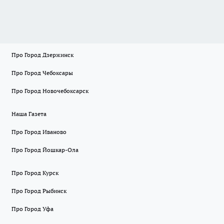
Про Город Дзержинск
Про Город Чебоксары
Про Город Новочебоксарск
Наша Газета
Про Город Иваново
Про Город Йошкар-Ола
Про Город Курск
Про Город Рыбинск
Про Город Уфа