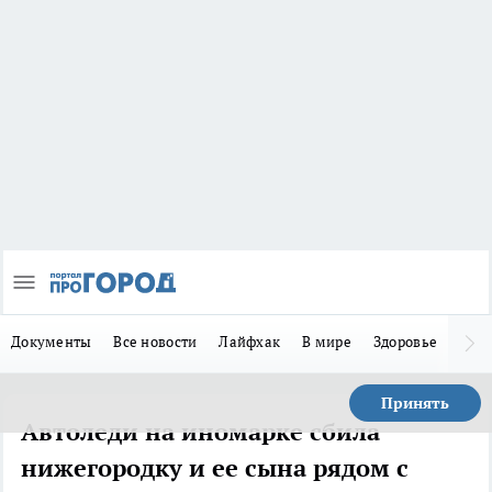
Документы
Все новости
Лайфхак
В мире
Здоровье
Зака
Принять
Автоледи на иномарке сбила
нижегородку и ее сына рядом с