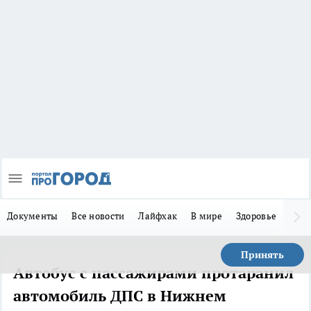
Документы
Все новости
Лайфхак
В мире
Здоровье
Зака
Принять
Автобус с пассажирами протаранил
автомобиль ДПС в Нижнем