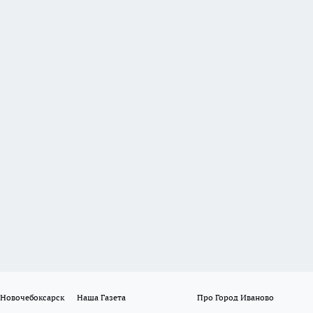
 Новочебоксарск
Наша Газета
Про Город Иваново