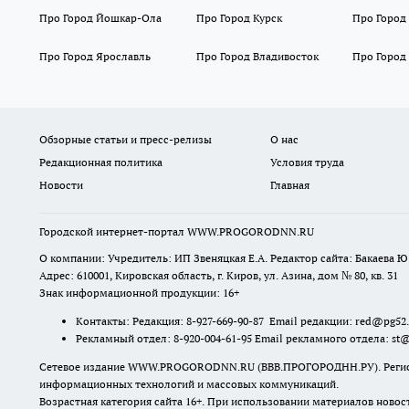
Про Город Йошкар-Ола
Про Город Курск
Про Город
Про Город Ярославль
Про Город Владивосток
Про Город
Обзорные статьи и пресс-релизы
О нас
Редакционная политика
Условия труда
Новости
Главная
Городской интернет-портал WWW.PROGORODNN.RU
О компании: Учредитель: ИП Звеняцкая Е.А. Редактор сайта: Бакаева Ю.
Адрес: 610001, Кировская область, г. Киров, ул. Азина, дом № 80, кв. 31
Знак информационной продукции: 16+
Контакты: Редакция: 8-927-669-90-87 Email редакции: red@pg52
Рекламный отдел: 8-920-004-61-95 Email рекламного отдела: st
Сетевое издание WWW.PROGORODNN.RU (ВВВ.ПРОГОРОДНН.РУ). Регистраци
информационных технологий и массовых коммуникаций.
Возрастная категория сайта 16+. При использовании материалов новос