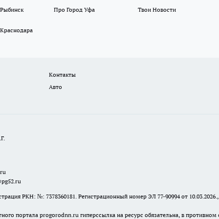
 Рыбинск
Про Город Уфа
Твои Новости
 Краснодара
Контакты
Авто
Г.
.ru
@pg52.ru
я РКН: №: 7378360181. Регистрационный номер ЭЛ 77-90994 от 10.03.2026., 
тного портала progorodnn.ru гиперссылка на ресурс обязательна
,
в противном 