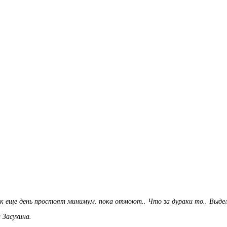
к еще день простоят минимум, пока отмоют.. Что за дураки то.. Выде
 Засухина.