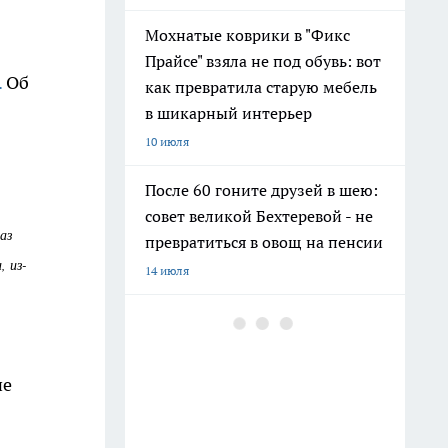
Мохнатые коврики в "Фикс
Прайсе" взяла не под обувь: вот
.
Об
как превратила старую мебель
в шикарный интерьер
10 июля
После 60 гоните друзей в шею:
совет великой Бехтеревой - не
аз
превратиться в овощ на пенсии
, из-
14 июля
Гигант с нежной душой: как
создать белоснежную стену
цветов, от которой
не
невозможно отвести взгляд
13 июля