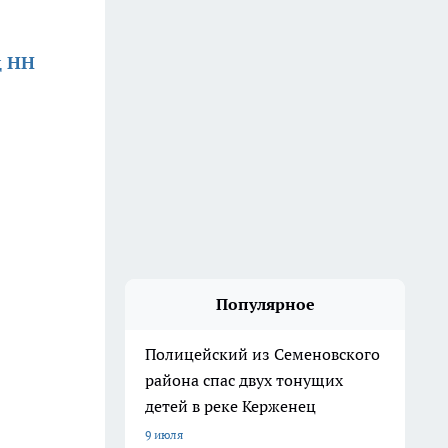
д НН
Популярное
Полицейский из Семеновского
района спас двух тонущих
детей в реке Керженец
9 июля