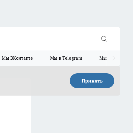
Мы ВКонтакте
Мы в Telegram
Мы в MAX
Принять