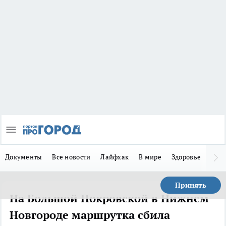
Документы
Все новости
Лайфхак
В мире
Здоровье
Зака
Принять
На Большой Покровской в Нижнем
Новгороде маршрутка сбила