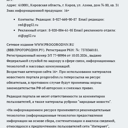
Адрес: 610001, Кировская область, г. Киров, ул. Азина, дом № 80, кв. 31
Знак информационной продукции: 16+
Контакты: Редакция: 8-927-669-90-87 Email редакции:
red@pg52.ru
Рекламный отдел: 8-920-004-61-95 Email рекламного отдела:
st@pg52.ru
Сетевое издание WWW.PROGORODNN.RU
(ВВВ.ПРОГОРОДНН.РУ). Регистрация РКН: №: 7378360181.
Регистрационный номер ЭЛ 77-90994 от 10.03.2026., выдано
Федеральной службой по надзору в сфере связи, информационных
технологий и массовых коммуникаций.
Возрастная категория сайта 16+. При использовании материалов
новостного портала progorodnn.ru гиперссылка на ресурс
обязательна
,
в противном случае будут применены нормы
законодательства РФ об авторских и смежных правах.
Редакция портала не несет ответственности за комментарии
пользователей, а также материалы рубрики "народные новости".
«На информационном ресурсе применяются рекомендательные
технологии (информационные технологии предоставления
информации на основе сбора, систематизации и анализа сведений,
относящихся к предпочтениям пользователей сети "Интернет",