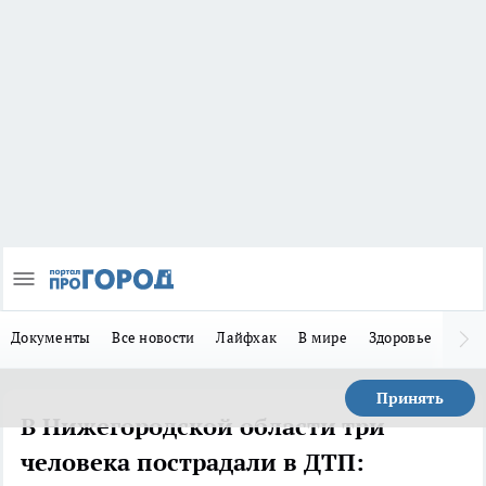
Документы
Все новости
Лайфхак
В мире
Здоровье
Зака
Принять
В Нижегородской области три
человека пострадали в ДТП: