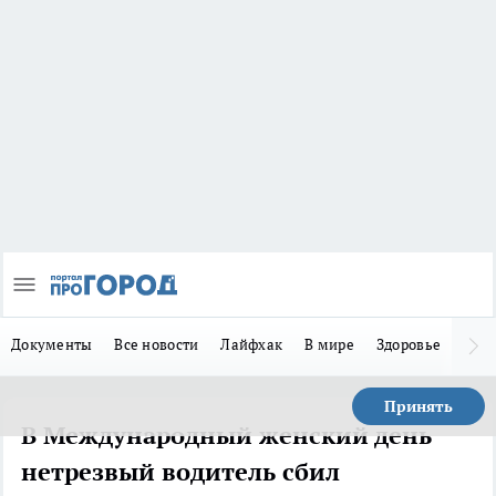
Документы
Все новости
Лайфхак
В мире
Здоровье
Зака
Принять
В Международный женский день
нетрезвый водитель сбил