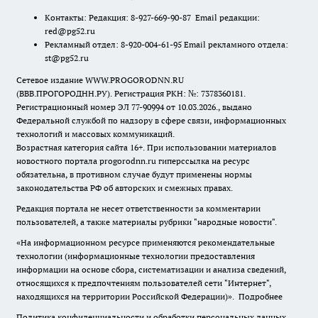
Контакты: Редакция: 8-927-669-90-87 Email редакции:
red@pg52.ru
Рекламный отдел: 8-920-004-61-95 Email рекламного отдела:
st@pg52.ru
Сетевое издание WWW.PROGORODNN.RU
(ВВВ.ПРОГОРОДНН.РУ). Регистрация РКН: №: 7378360181.
Регистрационный номер ЭЛ 77-90994 от 10.03.2026., выдано
Федеральной службой по надзору в сфере связи, информационных
технологий и массовых коммуникаций.
Возрастная категория сайта 16+. При использовании материалов
новостного портала progorodnn.ru гиперссылка на ресурс
обязательна
,
в противном случае будут применены нормы
законодательства РФ об авторских и смежных правах.
Редакция портала не несет ответственности за комментарии
пользователей, а также материалы рубрики "народные новости".
«На информационном ресурсе применяются рекомендательные
технологии (информационные технологии предоставления
информации на основе сбора, систематизации и анализа сведений,
относящихся к предпочтениям пользователей сети "Интернет",
находящихся на территории Российской Федерации)».
Подробнее
Политика конфиденциальности и обработки персональных данных