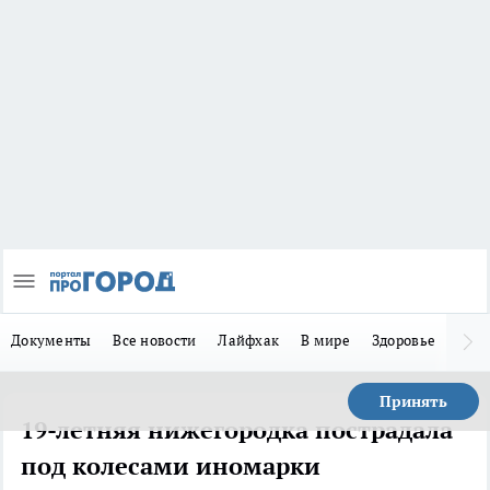
Документы
Все новости
Лайфхак
В мире
Здоровье
Зака
Принять
19-летняя нижегородка пострадала
под колесами иномарки