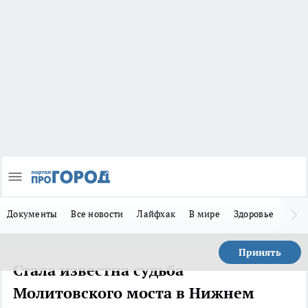
Документы
Все новости
Лайфхак
В мире
Здоровье
Зака
Принять
Стала известна судьба
Молитовского моста в Нижнем