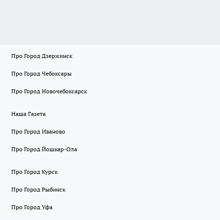
Про Город Дзержинск
Про Город Чебоксары
Про Город Новочебоксарск
Наша Газета
Про Город Иваново
Про Город Йошкар-Ола
Про Город Курск
Про Город Рыбинск
Про Город Уфа