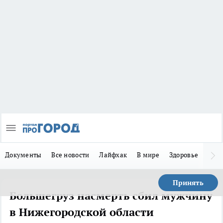
Документы
Все новости
Лайфхак
В мире
Здоровье
Зака
Принять
Большегруз насмерть сбил мужчину
в Нижегородской области