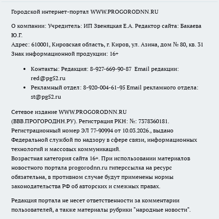
Городской интернет-портал WWW.PROGORODNN.RU
О компании: Учредитель: ИП Звеняцкая Е.А. Редактор сайта: Бакаева
Ю.Г.
Адрес: 610001, Кировская область, г. Киров, ул. Азина, дом № 80, кв. 31
Знак информационной продукции: 16+
Контакты: Редакция: 8-927-669-90-87 Email редакции:
red@pg52.ru
Рекламный отдел: 8-920-004-61-95 Email рекламного отдела:
st@pg52.ru
Сетевое издание WWW.PROGORODNN.RU
(ВВВ.ПРОГОРОДНН.РУ). Регистрация РКН: №: 7378360181.
Регистрационный номер ЭЛ 77-90994 от 10.03.2026., выдано
Федеральной службой по надзору в сфере связи, информационных
технологий и массовых коммуникаций.
Возрастная категория сайта 16+. При использовании материалов
новостного портала progorodnn.ru гиперссылка на ресурс
обязательна
,
в противном случае будут применены нормы
законодательства РФ об авторских и смежных правах.
Редакция портала не несет ответственности за комментарии
пользователей, а также материалы рубрики "народные новости".