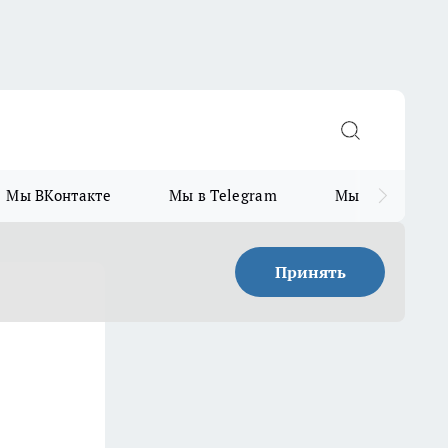
Мы ВКонтакте
Мы в Telegram
Мы в MAX
Принять