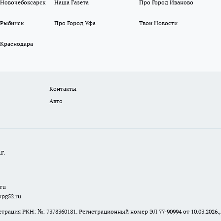
 Новочебоксарск
Наша Газета
Про Город Иваново
 Рыбинск
Про Город Уфа
Твои Новости
 Краснодара
Контакты
Авто
Г.
.ru
@pg52.ru
я РКН: №: 7378360181. Регистрационный номер ЭЛ 77-90994 от 10.03.2026., 