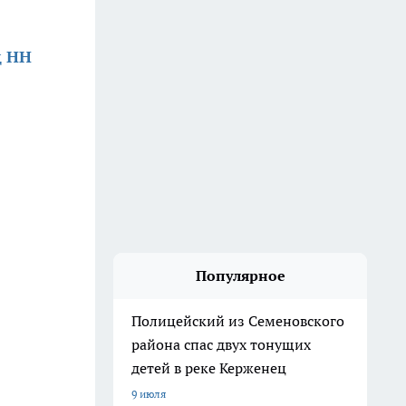
д НН
Популярное
Полицейский из Семеновского
района спас двух тонущих
детей в реке Керженец
9 июля