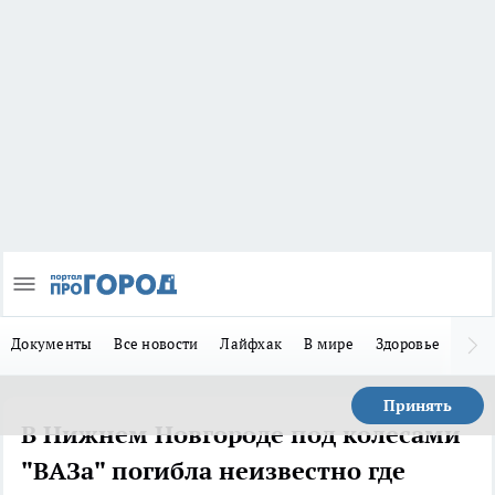
Документы
Все новости
Лайфхак
В мире
Здоровье
Зака
Принять
В Нижнем Новгороде под колесами
"ВАЗа" погибла неизвестно где