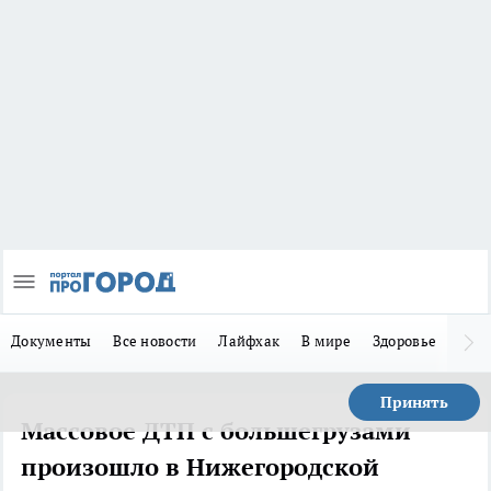
Документы
Все новости
Лайфхак
В мире
Здоровье
Зака
Принять
Массовое ДТП с большегрузами
произошло в Нижегородской