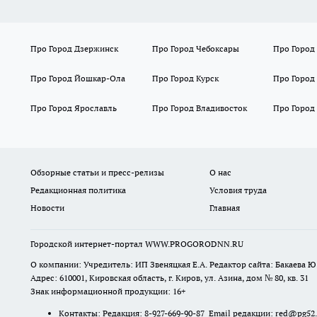
Про Город Дзержинск
Про Город Чебоксары
Про Город
Про Город Йошкар-Ола
Про Город Курск
Про Город
Про Город Ярославль
Про Город Владивосток
Про Город
Обзорные статьи и пресс-релизы
О нас
Редакционная политика
Условия труда
Новости
Главная
Городской интернет-портал WWW.PROGORODNN.RU
О компании: Учредитель: ИП Звеняцкая Е.А. Редактор сайта: Бакаева Ю.
Адрес: 610001, Кировская область, г. Киров, ул. Азина, дом № 80, кв. 31
Знак информационной продукции: 16+
Контакты: Редакция: 8-927-669-90-87 Email редакции: red@pg52