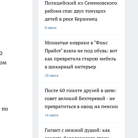
Полицейский из Семеновского
района спас двух тонущих
детей в реке Керженец
9 июля
Мохнатые коврики в "Фикс
Прайсе" взяла не под обувь: вот
0
как превратила старую мебель
вом
в шикарный интерьер
10 июля
После 60 гоните друзей в шею:
совет великой Бехтеревой - не
превратиться в овощ на пенсии
 по
14 июля
Гигант с нежной душой: как