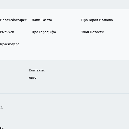
 Новочебоксарск
Наша Газета
Про Город Иваново
 Рыбинск
Про Город Уфа
Твои Новости
 Краснодара
Контакты
Авто
Г.
.ru