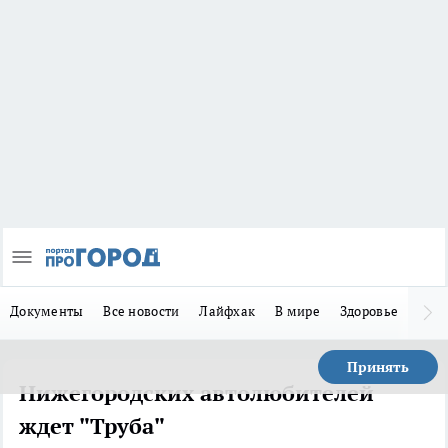
Документы
Все новости
Лайфхак
В мире
Здоровье
Зака
Принять
Нижегородских автолюбителей
ждет "Труба"