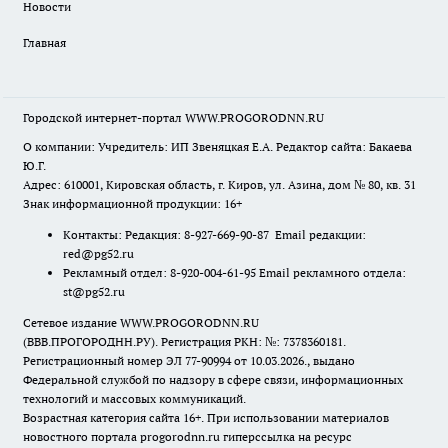
Новости
Главная
Городской интернет-портал WWW.PROGORODNN.RU
О компании: Учредитель: ИП Звеняцкая Е.А. Редактор сайта: Бакаева
Ю.Г.
Адрес: 610001, Кировская область, г. Киров, ул. Азина, дом № 80, кв. 31
Знак информационной продукции: 16+
Контакты: Редакция: 8-927-669-90-87 Email редакции:
red@pg52.ru
Рекламный отдел: 8-920-004-61-95 Email рекламного отдела:
st@pg52.ru
Сетевое издание WWW.PROGORODNN.RU
(ВВВ.ПРОГОРОДНН.РУ). Регистрация РКН: №: 7378360181.
Регистрационный номер ЭЛ 77-90994 от 10.03.2026., выдано
Федеральной службой по надзору в сфере связи, информационных
технологий и массовых коммуникаций.
Возрастная категория сайта 16+. При использовании материалов
новостного портала progorodnn.ru гиперссылка на ресурс