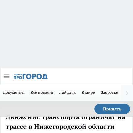
Документы
Все новости
Лайфхак
В мире
Здоровье
Зака
Принять
Движение транспорта ограничат на
трассе в Нижегородской области