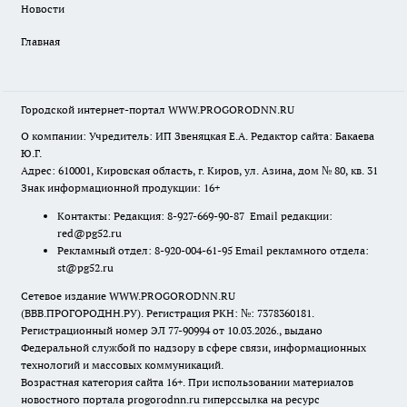
Новости
Главная
Городской интернет-портал WWW.PROGORODNN.RU
О компании: Учредитель: ИП Звеняцкая Е.А. Редактор сайта: Бакаева
Ю.Г.
Адрес: 610001, Кировская область, г. Киров, ул. Азина, дом № 80, кв. 31
Знак информационной продукции: 16+
Контакты: Редакция: 8-927-669-90-87 Email редакции:
red@pg52.ru
Рекламный отдел: 8-920-004-61-95 Email рекламного отдела:
st@pg52.ru
Сетевое издание WWW.PROGORODNN.RU
(ВВВ.ПРОГОРОДНН.РУ). Регистрация РКН: №: 7378360181.
Регистрационный номер ЭЛ 77-90994 от 10.03.2026., выдано
Федеральной службой по надзору в сфере связи, информационных
технологий и массовых коммуникаций.
Возрастная категория сайта 16+. При использовании материалов
новостного портала progorodnn.ru гиперссылка на ресурс