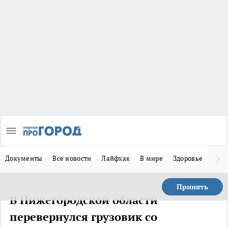
Документы
Все новости
Лайфхак
В мире
Здоровье
Зака
Принять
В Нижегородской области
перевернулся грузовик со