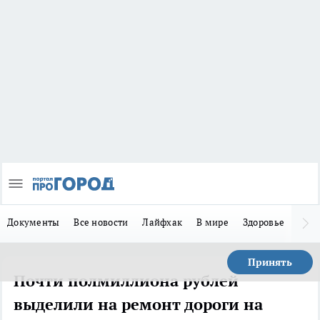
Документы
Все новости
Лайфхак
В мире
Здоровье
Зака
Принять
Почти полмиллиона рублей
выделили на ремонт дороги на