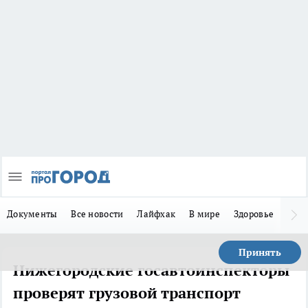
Документы
Все новости
Лайфхак
В мире
Здоровье
Зака
Принять
Нижегородские госавтоинспекторы
проверят грузовой транспорт