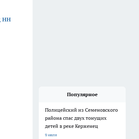
д НН
Популярное
Полицейский из Семеновского
района спас двух тонущих
детей в реке Керженец
9 июля