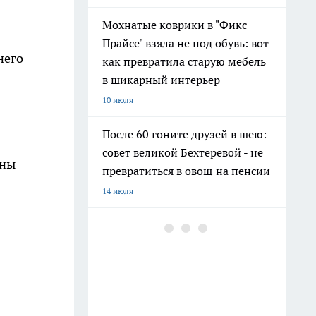
Мохнатые коврики в "Фикс
Прайсе" взяла не под обувь: вот
него
как превратила старую мебель
в шикарный интерьер
10 июля
После 60 гоните друзей в шею:
совет великой Бехтеревой - не
ены
превратиться в овощ на пенсии
14 июля
Гигант с нежной душой: как
создать белоснежную стену
цветов, от которой
невозможно отвести взгляд
13 июля