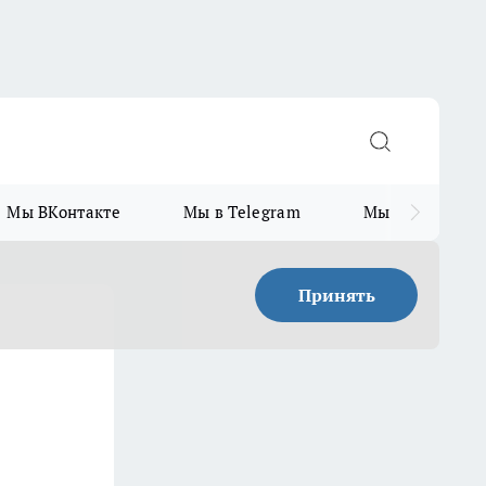
Мы ВКонтакте
Мы в Telegram
Мы в MAX
Принять