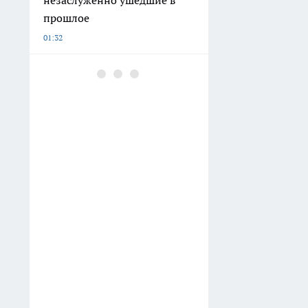
прошлое
01:32
Нижегородский физик
объяснил, почему телефон
не притягивает молнию во
время грозы
01:02
Обычные тапочки ушли в
утиль: россияне массово
выбирают новый вариант -
ноги меньше устают даже
после целого дня
01:00