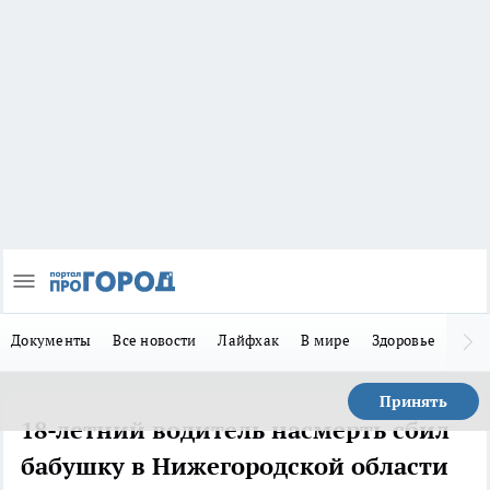
Документы
Все новости
Лайфхак
В мире
Здоровье
Зака
Принять
18-летний водитель насмерть сбил
бабушку в Нижегородской области