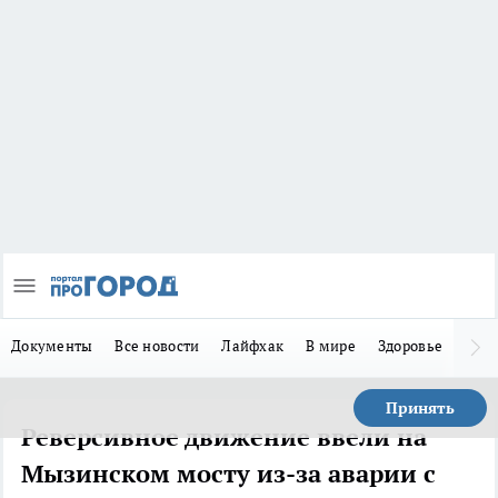
Документы
Все новости
Лайфхак
В мире
Здоровье
Зака
Принять
Реверсивное движение ввели на
Мызинском мосту из-за аварии с