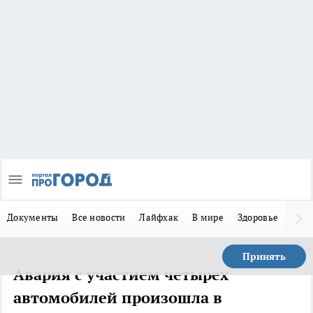
Документы
Все новости
Лайфхак
В мире
Здоровье
Зака
Принять
Авария с участием четырех
автомобилей произошла в