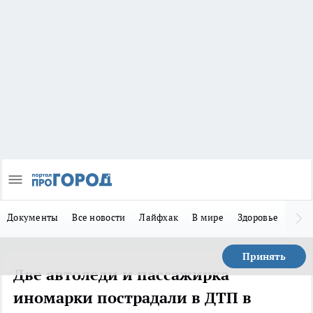
Документы
Все новости
Лайфхак
В мире
Здоровье
Зака
Принять
Две автоледи и пассажирка
иномарки пострадали в ДТП в