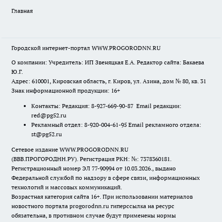
Главная
Городской интернет-портал WWW.PROGORODNN.RU
О компании: Учредитель: ИП Звеняцкая Е.А. Редактор сайта: Бакаева
Ю.Г.
Адрес: 610001, Кировская область, г. Киров, ул. Азина, дом № 80, кв. 31
Знак информационной продукции: 16+
Контакты: Редакция: 8-927-669-90-87 Email редакции:
red@pg52.ru
Рекламный отдел: 8-920-004-61-95 Email рекламного отдела:
st@pg52.ru
Сетевое издание WWW.PROGORODNN.RU
(ВВВ.ПРОГОРОДНН.РУ). Регистрация РКН: №: 7378360181.
Регистрационный номер ЭЛ 77-90994 от 10.03.2026., выдано
Федеральной службой по надзору в сфере связи, информационных
технологий и массовых коммуникаций.
Возрастная категория сайта 16+. При использовании материалов
новостного портала progorodnn.ru гиперссылка на ресурс
обязательна
,
в противном случае будут применены нормы