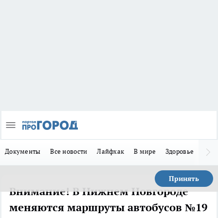
Документы
Все новости
Лайфхак
В мире
Здоровье
Зака
Принять
Внимание! В Нижнем Новгороде
меняются маршруты автобусов №19