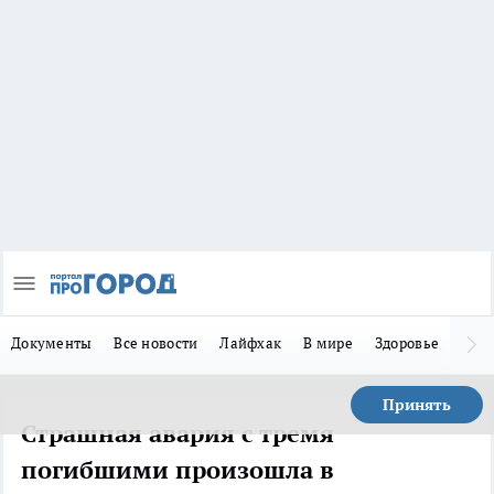
Документы
Все новости
Лайфхак
В мире
Здоровье
Зака
Принять
Страшная авария с тремя
погибшими произошла в