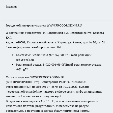
Главная
Городской интернет-портал WWW.PROGORODNN.RU
О компании: Учредитель: ИП Звеняцкая Е.А. Редактор сайта: Бакаева
Ю.Г.
Адрес: 610001, Кировская область, г. Киров, ул. Азина, дом № 80, кв. 31
Знак информационной продукции: 16+
Контакты: Редакция: 8-927-669-90-87 Email редакции:
red@pg52.ru
Рекламный отдел: 8-920-004-61-95 Email рекламного отдела:
st@pg52.ru
Сетевое издание WWW.PROGORODNN.RU
(ВВВ.ПРОГОРОДНН.РУ). Регистрация РКН: №: 7378360181.
Регистрационный номер ЭЛ 77-90994 от 10.03.2026., выдано
Федеральной службой по надзору в сфере связи, информационных
технологий и массовых коммуникаций.
Возрастная категория сайта 16+. При использовании материалов
новостного портала progorodnn.ru гиперссылка на ресурс
обязательна
,
в противном случае будут применены нормы