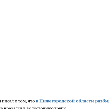
 писал о том, что
в Нижегородской области разби
на
врезался
в водосточную трубу.