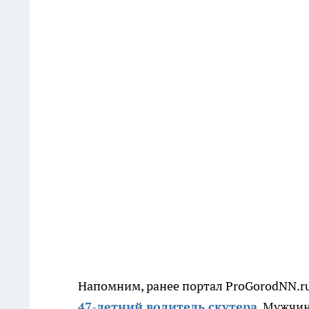
Напомним, ранее портал ProGorodNN.ru
47-летний водитель скутера
. Мужчи