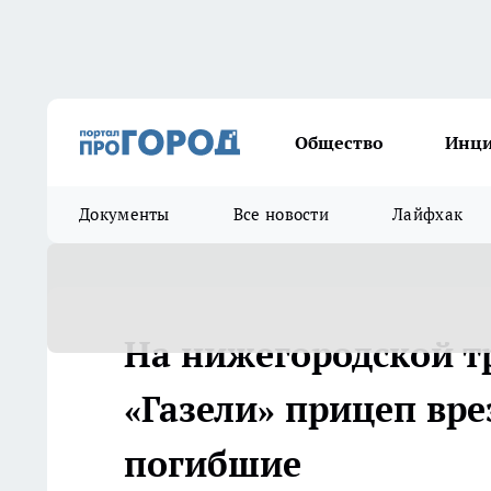
Общество
Инц
Документы
Все новости
Лайфхак
На нижегородской т
«Газели» прицеп врез
погибшие