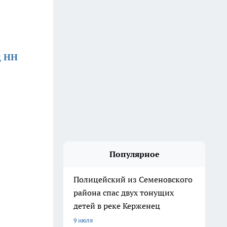
д НН
Популярное
Полицейский из Семеновского
района спас двух тонущих
детей в реке Керженец
9 июля