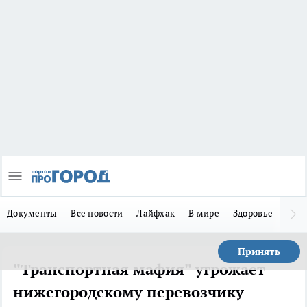
Документы
Все новости
Лайфхак
В мире
Здоровье
Зака
Принять
"Транспортная мафия" угрожает
нижегородскому перевозчику