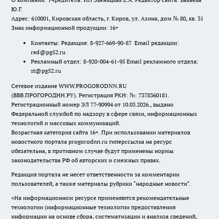
Ю.Г.
Адрес: 610001, Кировская область, г. Киров, ул. Азина, дом № 80, кв. 31
Знак информационной продукции: 16+
Контакты: Редакция: 8-927-669-90-87 Email редакции:
red@pg52.ru
Рекламный отдел: 8-920-004-61-95 Email рекламного отдела:
st@pg52.ru
Сетевое издание WWW.PROGORODNN.RU
(ВВВ.ПРОГОРОДНН.РУ). Регистрация РКН: №: 7378360181.
Регистрационный номер ЭЛ 77-90994 от 10.03.2026., выдано
Федеральной службой по надзору в сфере связи, информационных
технологий и массовых коммуникаций.
Возрастная категория сайта 16+. При использовании материалов
новостного портала progorodnn.ru гиперссылка на ресурс
обязательна
,
в противном случае будут применены нормы
законодательства РФ об авторских и смежных правах.
Редакция портала не несет ответственности за комментарии
пользователей, а также материалы рубрики "народные новости".
«На информационном ресурсе применяются рекомендательные
технологии (информационные технологии предоставления
информации на основе сбора, систематизации и анализа сведений,