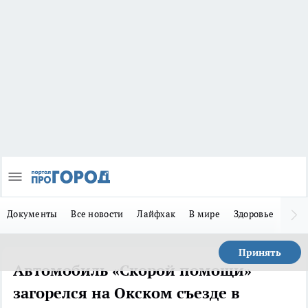
Документы
Все новости
Лайфхак
В мире
Здоровье
Зака
Принять
Автомобиль «Скорой помощи»
загорелся на Окском съезде в