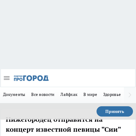
Документы
Все новости
Лайфхак
В мире
Здоровье
Зака
Принять
Нижегородец отправится на
концерт известной певицы "Сии"