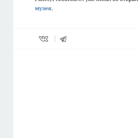
музея
.