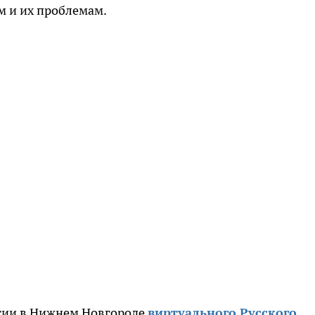
м и их проблемам.
ытии в Нижнем Новгороде
виртуального Русского