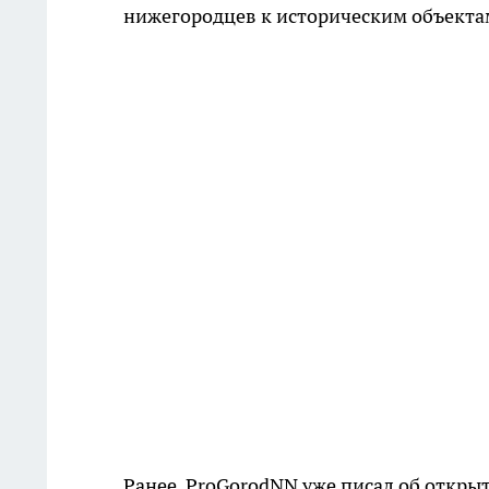
нижегородцев к историческим объекта
Ранее, ProGorodNN уже писал об откр