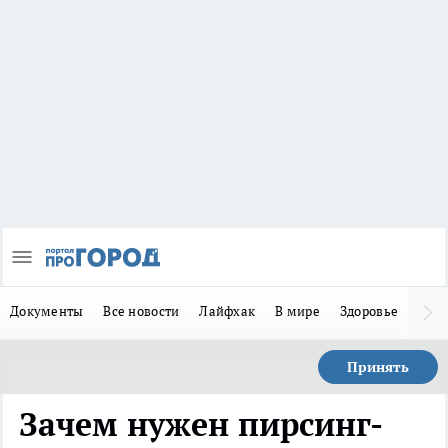
Документы
Все новости
Лайфхак
В мире
Здоровье
Зака
Принять
Зачем нужен пирсинг-