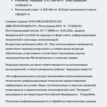
Контакты: Редакция: 8-927-669-90-87 Email редакции:
red@pg52.ru
Рекламный отдел: 8-920-004-61-95 Email рекламного отдела:
st@pg52.ru
Сетевое издание WWW.PROGORODNN.RU
(ВВВ.ПРОГОРОДНН.РУ). Регистрация РКН: №: 7378360181.
Регистрационный номер ЭЛ 77-90994 от 10.03.2026., выдано
Федеральной службой по надзору в сфере связи, информационных
технологий и массовых коммуникаций.
Возрастная категория сайта 16+. При использовании материалов
новостного портала progorodnn.ru гиперссылка на ресурс
обязательна
,
в противном случае будут применены нормы
законодательства РФ об авторских и смежных правах.
Редакция портала не несет ответственности за комментарии
пользователей, а также материалы рубрики "народные новости".
«На информационном ресурсе применяются рекомендательные
технологии (информационные технологии предоставления
информации на основе сбора, систематизации и анализа сведений,
относящихся к предпочтениям пользователей сети "Интернет",
находящихся на территории Российской Федерации)».
Подробнее
Политика конфиденциальности и обработки персональных данных