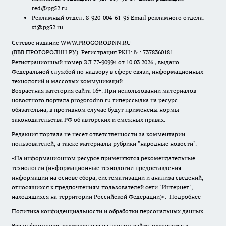
red@pg52.ru
Рекламный отдел: 8-920-004-61-95 Email рекламного отдела:
st@pg52.ru
Сетевое издание WWW.PROGORODNN.RU
(ВВВ.ПРОГОРОДНН.РУ). Регистрация РКН: №: 7378360181.
Регистрационный номер ЭЛ 77-90994 от 10.03.2026., выдано
Федеральной службой по надзору в сфере связи, информационных
технологий и массовых коммуникаций.
Возрастная категория сайта 16+. При использовании материалов
новостного портала progorodnn.ru гиперссылка на ресурс
обязательна
,
в противном случае будут применены нормы
законодательства РФ об авторских и смежных правах.
Редакция портала не несет ответственности за комментарии
пользователей, а также материалы рубрики "народные новости".
«На информационном ресурсе применяются рекомендательные
технологии (информационные технологии предоставления
информации на основе сбора, систематизации и анализа сведений,
относящихся к предпочтениям пользователей сети "Интернет",
находящихся на территории Российской Федерации)».
Подробнее
Политика конфиденциальности и обработки персональных данных
Вся информация, размещенная на данном сайте, охраняется в