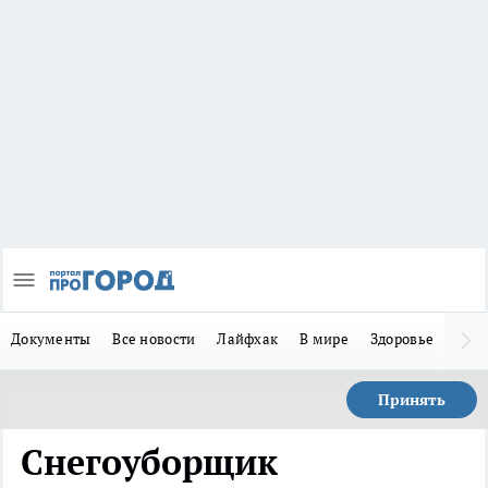
Документы
Все новости
Лайфхак
В мире
Здоровье
Зака
Принять
Снегоуборщик