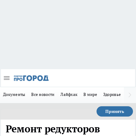
Документы
Все новости
Лайфхак
В мире
Здоровье
Зака
Принять
Ремонт редукторов