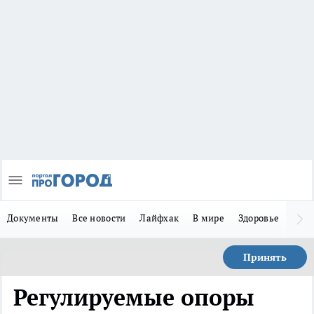
Документы
Все новости
Лайфхак
В мире
Здоровье
Зака
Принять
Регулируемые опоры