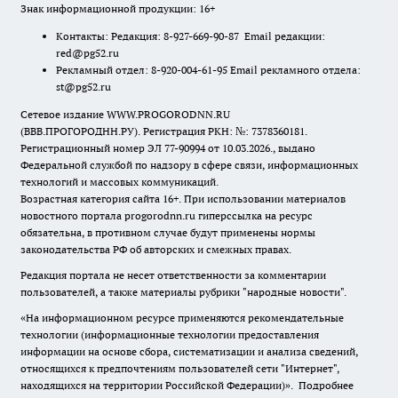
Знак информационной продукции: 16+
Контакты: Редакция: 8-927-669-90-87 Email редакции:
red@pg52.ru
Рекламный отдел: 8-920-004-61-95 Email рекламного отдела:
st@pg52.ru
Сетевое издание WWW.PROGORODNN.RU
(ВВВ.ПРОГОРОДНН.РУ). Регистрация РКН: №: 7378360181.
Регистрационный номер ЭЛ 77-90994 от 10.03.2026., выдано
Федеральной службой по надзору в сфере связи, информационных
технологий и массовых коммуникаций.
Возрастная категория сайта 16+. При использовании материалов
новостного портала progorodnn.ru гиперссылка на ресурс
обязательна
,
в противном случае будут применены нормы
законодательства РФ об авторских и смежных правах.
Редакция портала не несет ответственности за комментарии
пользователей, а также материалы рубрики "народные новости".
«На информационном ресурсе применяются рекомендательные
технологии (информационные технологии предоставления
информации на основе сбора, систематизации и анализа сведений,
относящихся к предпочтениям пользователей сети "Интернет",
находящихся на территории Российской Федерации)».
Подробнее